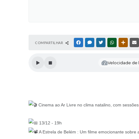
COMPARTILHAR
FACEBOOK
MESSENGER
TWITTER
WHATSAPP
OUTRAS
Velocidade de l
Cinema ao Ar Livre no clima natalino, com sessões 
13/12 - 19h
A Estrela de Belém : Um filme emocionante sobre a 