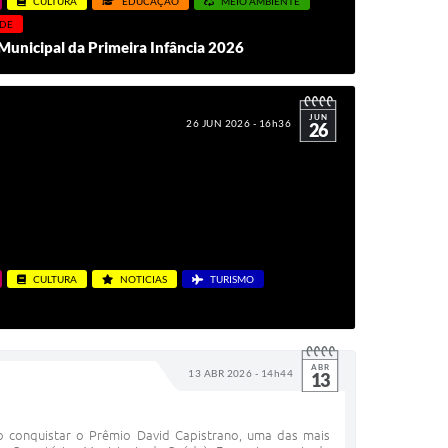
CULTURA
EDUCAÇÃO
MEIO AMBIENTE
DE
Municipal da Primeira Infância 2026
JUN
26 JUN 2026 - 16h36
26
CULTURA
NOTICIAS
TURISMO
ABR
13 ABR 2026 - 14h44
13
 conquistar o Prêmio David Capistrano, uma das mais