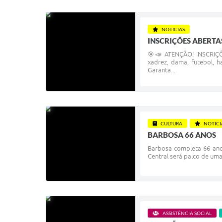
NOTICIAS
INSCRIÇÕES ABERTA
🎯📣 ATENÇÃO! INSCRIÇÕE
xadrez, dama, futebol, h
Garanta...
CULTURA
NOTICI
BARBOSA 66 ANOS
Barbosa completa 66 ano
Central será palco de uma
ASSISTÊNCIA SOCIAL