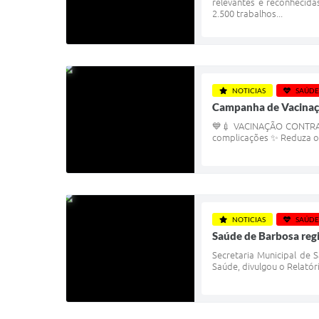
relevantes e reconhecid
2.500 trabalhos...
NOTICIAS
SAÚDE
Campanha de Vacina
💙💉 VACINAÇÃO CONTRA A 
complicações ✨ Reduza o r
NOTICIAS
SAÚDE
Saúde de Barbosa regi
Secretaria Municipal de 
Saúde, divulgou o Relatór