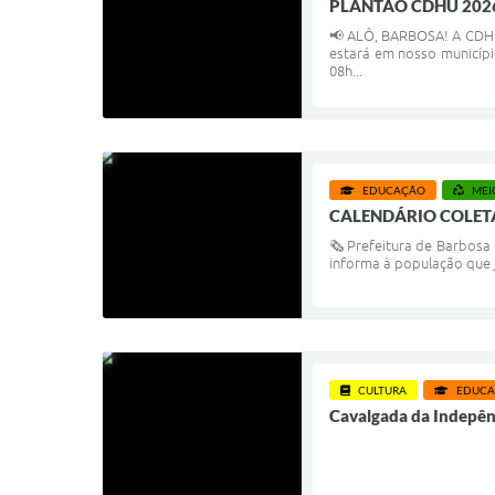
PLANTÃO CDHU 202
📢 ALÔ, BARBOSA! A CDHU
estará em nosso município
08h...
EDUCAÇÃO
MEI
CALENDÁRIO COLETA
🗞️ Prefeitura de Barbosa
informa à população que j
CULTURA
EDUC
Cavalgada da Indepê