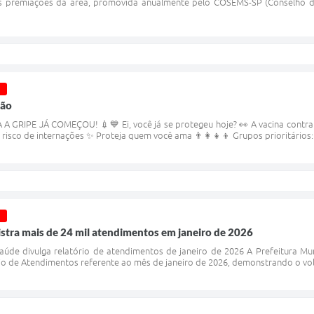
as premiações da área, promovida anualmente pelo COSEMS-SP (Conselho de
ção
GRIPE JÁ COMEÇOU! 💉💙 Ei, você já se protegeu hoje? 👀 A vacina contra a g
isco de internações ✨ Proteja quem você ama 👨‍👩‍👧‍👦 Grupos prioritários: 
stra mais de 24 mil atendimentos em janeiro de 2026
Saúde divulga relatório de atendimentos de janeiro de 2026 A Prefeitura Mu
io de Atendimentos referente ao mês de janeiro de 2026, demonstrando o vol