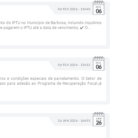
FEV
06 FEV 2026 - 13h40
06
o do IPTU no Município de Barbosa, incluindo inquilinos
ue pagarem o IPTU até a data de vencimento; ✔️ O...
FEV
06 FEV 2026 - 13h32
06
ros e condições especiais de parcelamento. O Setor de
razo para adesão ao Programa de Recuperação Fiscal já
JAN
26 JAN 2026 - 16h55
26