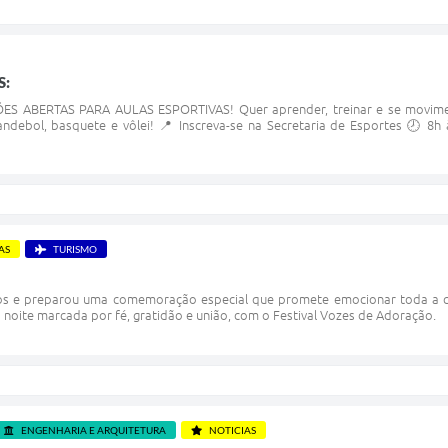
S:
S ABERTAS PARA AULAS ESPORTIVAS! Quer aprender, treinar e se moviment
andebol, basquete e vôlei! 📍 Inscreva-se na Secretaria de Esportes 🕗 8h
AS
TURISMO
s e preparou uma comemoração especial que promete emocionar toda a cida
 noite marcada por fé, gratidão e união, com o Festival Vozes de Adoração.
ENGENHARIA E ARQUITETURA
NOTICIAS