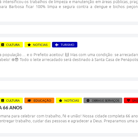
já intensificou os trabalhos de limpeza e manutenção em áreas públicas, pr
ara Barbosa ficar 100% limpa e segura contra a dengue e bichos peço
CULTURA
NOTICIAS
TURISMO
a população… e o Prefeito aceitou! 🙌 Mas com uma condição: se arrecadarmo
 cabelo! ❄️😎 Todo o leite arrecadado será destinado à Santa Casa de Penápoli
CULTURA
EDUCAÇÃO
NOTICIAS
OBRAS E SERVIÇOS
SA
 66 ANOS
mana para celebrar com trabalho, fé e união! Nossa cidade completa 66 ano
entregar trabalho, cuidar das pessoas e agradecer a Deus. Preparamos uma se