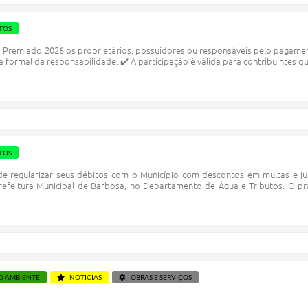
TOS
 Premiado 2026 os proprietários, possuidores ou responsáveis pelo pagament
a formal da responsabilidade. ✔️ A participação é válida para contribuintes q
TOS
e regularizar seus débitos com o Município com descontos em multas e ju
Prefeitura Municipal de Barbosa, no Departamento de Água e Tributos. O p
O AMBIENTE
NOTICIAS
OBRAS E SERVIÇOS