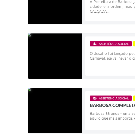
A Prefeitura de Barbosa 
cidade em ordem, mas p
CALÇADA...
ASSISTÊNCIA SOCIAL
O desafio foi lançado pel
Carnaval, ele vai nevar o
ASSISTÊNCIA SOCIAL
BARBOSA COMPLETA
Barbosa 66 anos – uma se
aquilo que mais importa: 