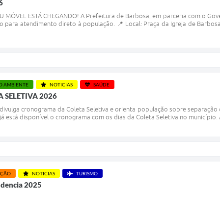
6
 MÓVEL ESTÁ CHEGANDO! A Prefeitura de Barbosa, em parceria com o Gove
 para atendimento direto à população. 📍 Local: Praça da Igreja de Barbosa
O AMBIENTE
NOTICIAS
SAÚDE
 SELETIVA 2026
 divulga cronograma da Coleta Seletiva e orienta população sobre separação c
á está disponível o cronograma com os dias da Coleta Seletiva no município. A 
AÇÃO
NOTICIAS
TURISMO
ndencia 2025