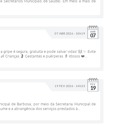
 Secretários Municipais de Saúde). Em meio a mais de
ABR
07 ABR 2026 - 10h19
07
ripe é segura, gratuita e pode salvar vidas! 🙌 ✨ Evite
👶 Crianças 🤰 Gestantes e puérperas 👵 Idosos ❤️...
FEV
19 FEV 2026 - 14h33
19
nicipal de Barbosa, por meio da Secretaria Municipal de
ume e a abrangência dos serviços prestados à...