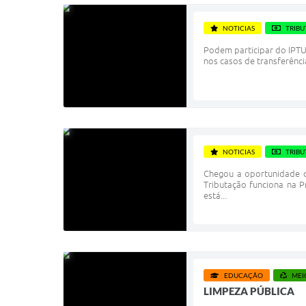
NOTICIAS
TRIBU
Podem participar do IPTU
nos casos de transferênci
NOTICIAS
TRIBU
Chegou a oportunidade d
Tributação funciona na 
está...
EDUCAÇÃO
MEI
LIMPEZA PÚBLICA