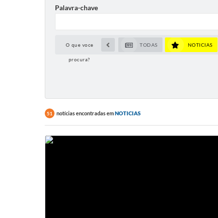
Palavra-chave
O que voce
TODAS
NOTICIAS
procura?
notícias encontradas em
NOTICIAS
51