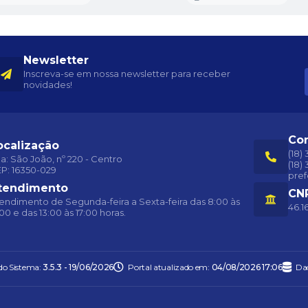
Newsletter
Inscreva-se em nossa newsletter para receber
novidades!
Co
ocalização
(18)
a: São João, nº 220 - Centro
(18)
P: 16350-029
pref
tendimento
CN
endimento de Segunda-feira a Sexta-feira das 8:00 às
46.1
:00 e das 13:00 às 17:00 horas.
do Sistema:
3.5.3 - 19/06/2026
Portal atualizado em:
04/08/2026 17:06
Da