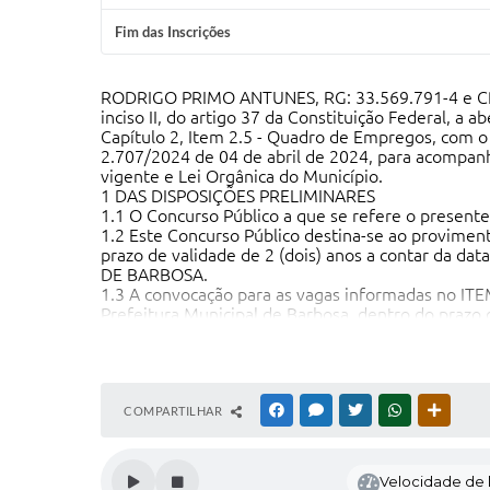
Fim das Inscrições
RODRIGO PRIMO ANTUNES, RG: 33.569.791-4 e CPF: 
inciso II, do artigo 37 da Constituição Federal, a
Capítulo 2, Item 2.5 - Quadro de Empregos, com
2.707/2024 de 04 de abril de 2024, para acompanh
vigente e Lei Orgânica do Município.
1 DAS DISPOSIÇÕES PRELIMINARES
1.1 O Concurso Público a que se refere o present
1.2 Este Concurso Público destina-se ao provim
prazo de validade de 2 (dois) anos a contar da d
DE BARBOSA.
1.3 A convocação para as vagas informadas no IT
Prefeitura Municipal de Barbosa, dentro do prazo
quando do momento de sua inscrição, publicação n
1.4 Os requisitos e as atribuições dos empregos es
1.5 Os conteúdos programáticos da Prova Objetiva
1.6 O cronograma previsto encontra-se no Anexo II
1.7 Não serão fornecidas, por telefone ou e-mail, 
COMPARTILHAR
FACEBOOK
MESSENGER
TWITTER
WHATSAPP
OUTRAS
observar rigorosamente as formas de divulgação es
Velocidade de l