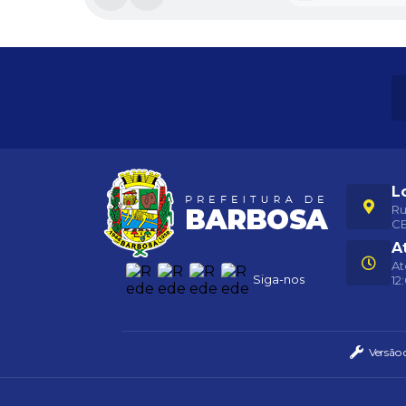
L
Ru
CE
A
At
Siga-nos
12
Versão 