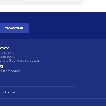
CADASTRAR
ntato
 3655-9929
 3655-9900
eitura@barbosa.sp.gov.br
PJ
62.178/0001-30
dos Abertos