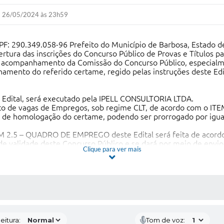
26/05/2024 às 23h59
290.349.058-96 Prefeito do Município de Barbosa, Estado de S
 abertura das inscrições do Concurso Público de Provas e Títulos
 o acompanhamento da Comissão do Concurso Público, especial
amento do referido certame, regido pelas instruções deste Edi
e Edital, será executado pela IPELL CONSULTORIA LTDA.
ento de vagas de Empregos, sob regime CLT, de acordo com o I
ata de homologação do certame, podendo ser prorrogado por igu
EM 2.5 – QUADRO DE EMPREGO deste Edital será feita de acordo
 de validade deste Concurso Público e se dará por meio de envi
Clique para ver mais
o Diário Oficial do Município, bem como no site: www.barbosa.s
tão relacionados no Anexo I deste Edital.
 encontram-se no Anexo II deste Edital.
I deste Edital
informações a respeito de datas, locais e horários da realizaçã
 MÍDIAS
tabelecidas neste Edital e as demais publicações no site: www.
eitura:
Tom de voz: