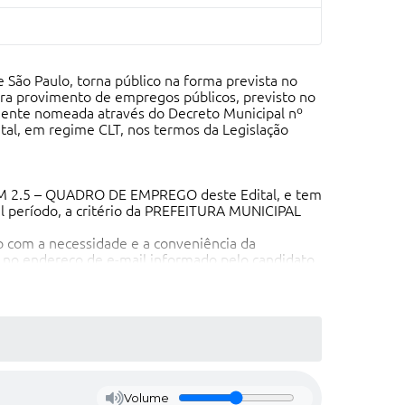
ão Paulo, torna público na forma prevista no
 para provimento de empregos públicos, previsto no
mente nomeada através do Decreto Municipal nº
tal, em regime CLT, nos termos da Legislação
TEM 2.5 – QUADRO DE EMPREGO deste Edital, e tem
al período, a critério da PREFEITURA MUNICIPAL
 com a necessidade e a conveniência da
o no endereço de e-mail informado pelo candidato
p.gov.br.
o das provas e demais eventos. O candidato deverá
ipell.com.br.
Volume