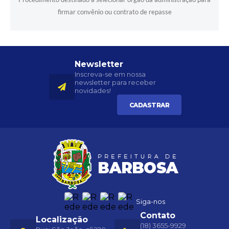
firmar convênio ou contrato de repasse
Newsletter
Inscreva-se em nossa
newsletter para receber
novidades!
CADASTRAR
Siga-nos
Contato
Localização
(18) 3655-9929