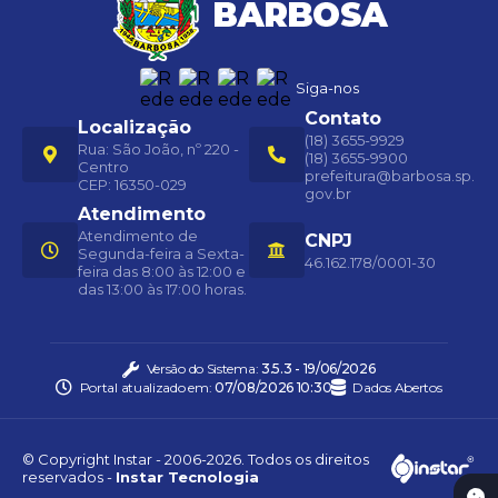
Siga-nos
Contato
Localização
(18) 3655-9929
Rua: São João, nº 220 -
(18) 3655-9900
Centro
prefeitura@barbosa.sp.
CEP: 16350-029
gov.br
Atendimento
Atendimento de
CNPJ
Segunda-feira a Sexta-
46.162.178/0001-30
feira das 8:00 às 12:00 e
das 13:00 às 17:00 horas.
Versão do Sistema:
3.5.3 - 19/06/2026
Portal atualizado em:
07/08/2026 10:30
Dados Abertos
© Copyright Instar - 2006-2026. Todos os direitos
reservados -
Instar Tecnologia