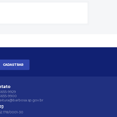
CADASTRAR
ntato
 3655-9929
 3655-9900
eitura@barbosa.sp.gov.br
PJ
62.178/0001-30