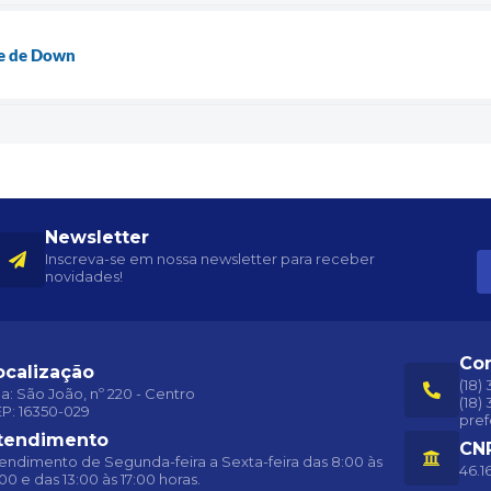
me de Down
Newsletter
Inscreva-se em nossa newsletter para receber
novidades!
Co
ocalização
(18)
a: São João, nº 220 - Centro
(18)
P: 16350-029
pref
tendimento
CN
endimento de Segunda-feira a Sexta-feira das 8:00 às
46.1
:00 e das 13:00 às 17:00 horas.