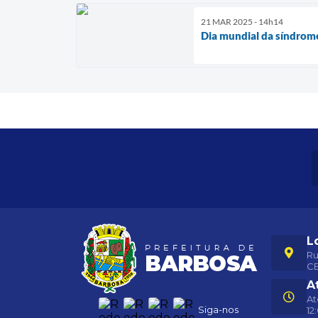
21 MAR 2025 - 14h14
Dia mundial da síndro
L
Ru
CE
A
At
Siga-nos
12