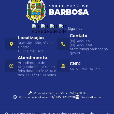
Siga-nos
Contato
Localização
(18) 3655-9929
Rua: São João, nº 220 -
(18) 3655-9900
Centro
prefeitura@barbosa.sp.
CEP: 16350-029
gov.br
Atendimento
Atendimento de
CNPJ
Segunda-feira a Sexta-
46.162.178/0001-30
feira das 8:00 às 12:00 e
das 13:00 às 17:00 horas.
Versão do Sistema:
3.5.3 - 19/06/2026
Portal atualizado em:
04/08/2026 17:06
Dados Abertos
© Copyright Instar - 2006-2026. Todos os direitos