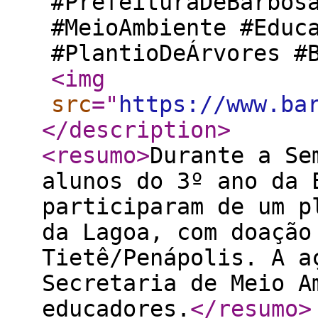
#PrefeituraDeBarbos
#MeioAmbiente #Educ
#PlantioDeÁrvores #
<img
src
="
https://www.ba
</description
>
<resumo
>
Durante a Se
alunos do 3º ano da 
participaram de um p
da Lagoa, com doação
Tietê/Penápolis. A a
Secretaria de Meio A
educadores.
</resumo
>