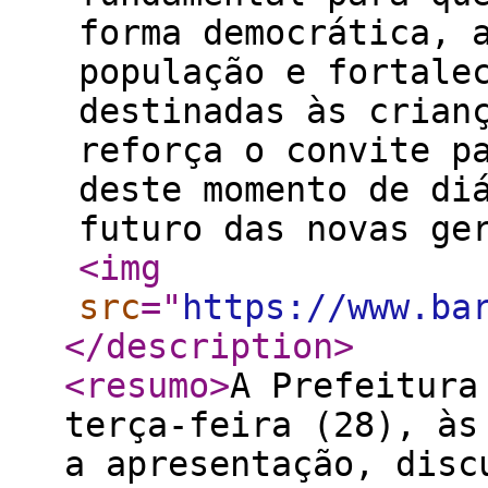
forma democrática, 
população e fortale
destinadas às crian
reforça o convite p
deste momento de di
futuro das novas ge
<img
src
="
https://www.ba
</description
>
<resumo
>
A Prefeitura
terça-feira (28), às
a apresentação, disc