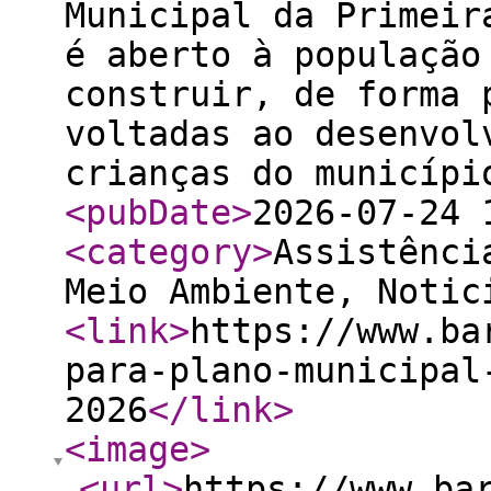
Municipal da Primeir
é aberto à população
construir, de forma 
voltadas ao desenvol
crianças do municípi
<pubDate
>
2026-07-24 
<category
>
Assistênci
Meio Ambiente, Notic
<link
>
https://www.ba
para-plano-municipal
2026
</link
>
<image
>
<url
>
https://www.ba