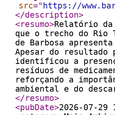
src
="
https://www.ba
</description
>
<resumo
>
Relatório da
que o trecho do Rio 
de Barbosa apresenta
Apesar do resultado 
identificou a presen
resíduos de medicame
reforçando a importâ
ambiental e do desca
</resumo
>
<pubDate
>
2026-07-29 