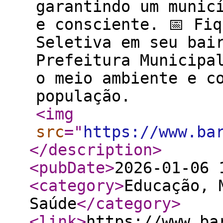
garantindo um munic
e consciente. 📅 Fi
Seletiva em seu bai
Prefeitura Municipa
o meio ambiente e c
população.
<img
src
="
https://www.ba
</description
>
<pubDate
>
2026-01-06 
<category
>
Educação, 
Saúde
</category
>
<link
>
https://www.ba