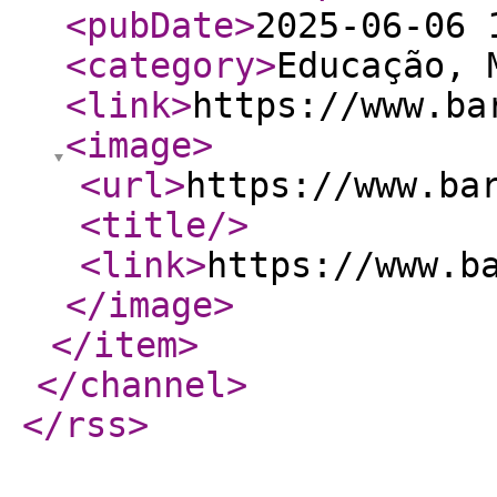
<pubDate
>
2025-06-06 
<category
>
Educação, 
<link
>
https://www.ba
<image
>
<url
>
https://www.ba
<title
/>
<link
>
https://www.b
</image
>
</item
>
</channel
>
</rss
>