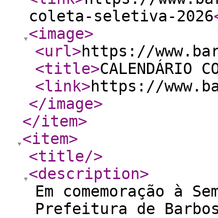
coleta-seletiva-2026
<image
>
<url
>
https://www.ba
<title
>
CALENDÁRIO C
<link
>
https://www.b
</image
>
</item
>
<item
>
<title
/>
<description
>
Em comemoração à Se
Prefeitura de Barbo