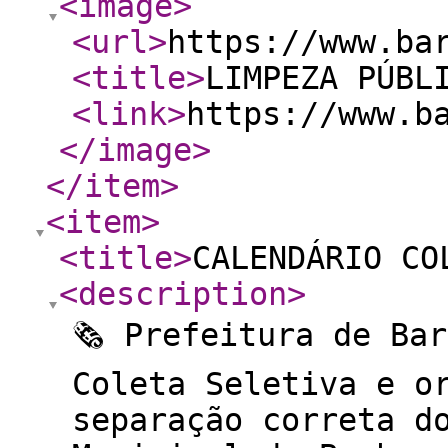
<image
>
<url
>
https://www.ba
<title
>
LIMPEZA PÚBL
<link
>
https://www.b
</image
>
</item
>
<item
>
<title
>
CALENDÁRIO CO
<description
>
🗞️ Prefeitura de Ba
Coleta Seletiva e o
separação correta d