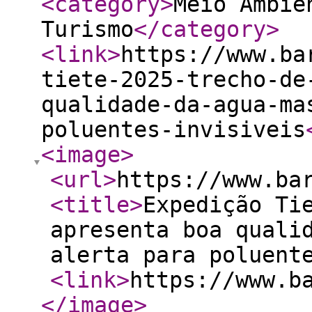
<category
>
Meio Ambie
Turismo
</category
>
<link
>
https://www.ba
tiete-2025-trecho-de
qualidade-da-agua-ma
poluentes-invisiveis
<image
>
<url
>
https://www.ba
<title
>
Expedição Ti
apresenta boa quali
alerta para poluent
<link
>
https://www.b
</image
>