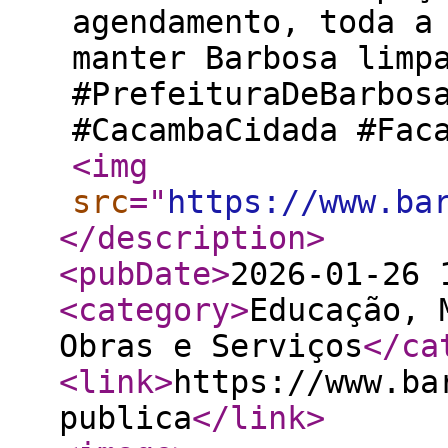
agendamento, toda a
manter Barbosa limp
#PrefeituraDeBarbos
#CacambaCidada #Fa
<img
src
="
https://www.ba
</description
>
<pubDate
>
2026-01-26 
<category
>
Educação, 
Obras e Serviços
</ca
<link
>
https://www.ba
publica
</link
>