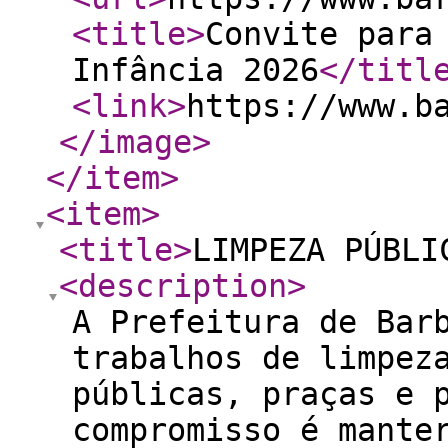
<title
>
Convite para
Infância 2026
</titl
<link
>
https://www.b
</image
>
</item
>
<item
>
<title
>
LIMPEZA PÚBLI
<description
>
A Prefeitura de Bar
trabalhos de limpez
públicas, praças e 
compromisso é mante