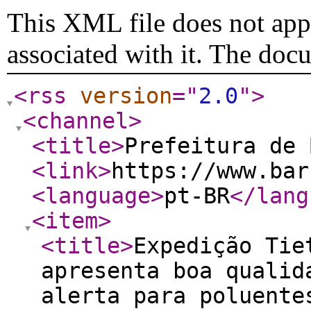
This XML file does not appe
associated with it. The doc
<rss
version
="
2.0
"
>
<channel
>
<title
>
Prefeitura de 
<link
>
https://www.bar
<language
>
pt-BR
</lang
<item
>
<title
>
Expedição Tie
apresenta boa qualid
alerta para poluente