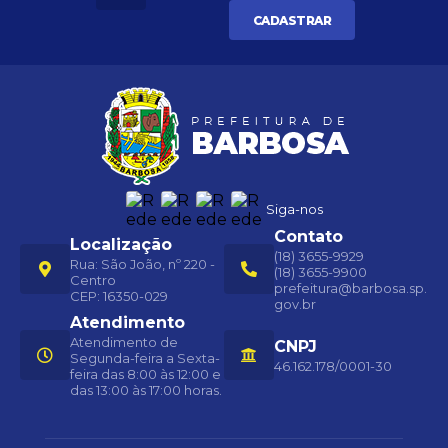
CADASTRAR
Siga-nos
Contato
Localização
(18) 3655-9929
Rua: São João, nº 220 -
(18) 3655-9900
Centro
prefeitura@barbosa.sp.
CEP: 16350-029
gov.br
Atendimento
Atendimento de
CNPJ
Segunda-feira a Sexta-
46.162.178/0001-30
feira das 8:00 às 12:00 e
das 13:00 às 17:00 horas.