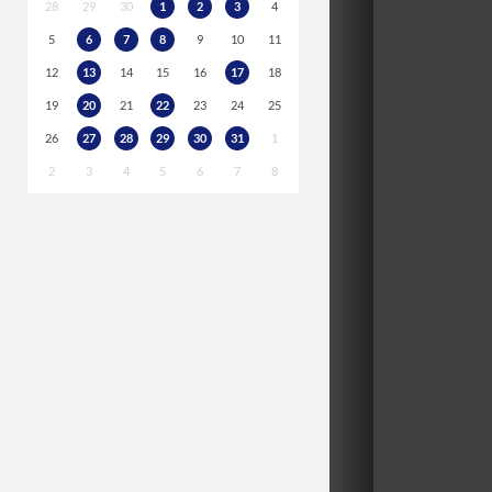
28
29
30
1
2
3
4
5
6
7
8
9
10
11
12
13
14
15
16
17
18
19
20
21
22
23
24
25
26
27
28
29
30
31
1
2
3
4
5
6
7
8