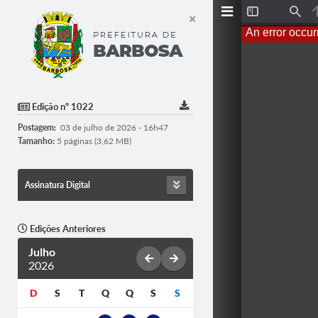
T
F
o
i
An error occur
g
n
g
d
l
e
S
i
d
Edição nº 1022
e
b
Postagem:
03 de julho de 2026 - 16h47
a
r
Tamanho:
5 páginas (3,62 MB)
Assinatura Digital
Edições Anteriores
Julho
2026
D
S
T
Q
Q
S
S