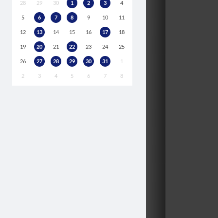
28
29
30
1
2
3
4
5
6
7
8
9
10
11
12
13
14
15
16
17
18
19
20
21
22
23
24
25
26
27
28
29
30
31
1
2
3
4
5
6
7
8