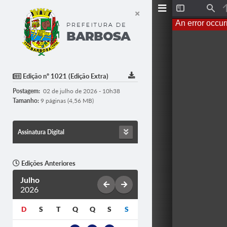
T
F
o
i
An error occur
g
n
g
d
l
e
S
i
d
Edição nº 1021 (Edição Extra)
e
b
Postagem:
02 de julho de 2026 - 10h38
a
r
Tamanho:
9 páginas (4,56 MB)
Assinatura Digital
Edições Anteriores
Julho
2026
D
S
T
Q
Q
S
S