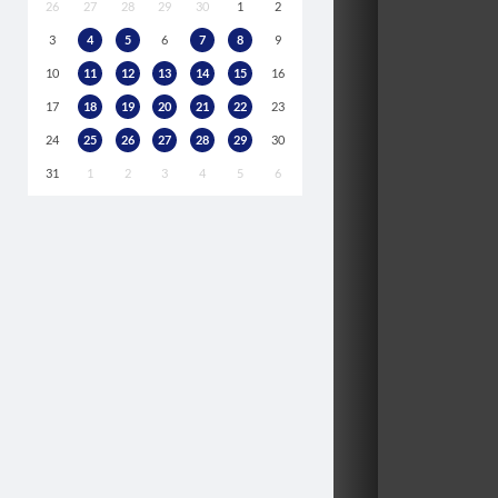
26
27
28
29
30
1
2
3
4
5
6
7
8
9
10
11
12
13
14
15
16
17
18
19
20
21
22
23
24
25
26
27
28
29
30
31
1
2
3
4
5
6