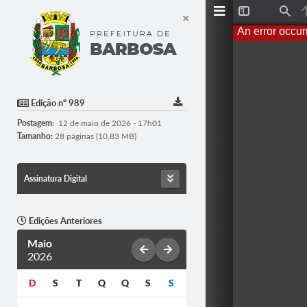
T
F
o
i
An error occur
g
n
g
d
l
e
S
i
d
Edição nº 989
e
b
Postagem:
12 de maio de 2026 - 17h01
a
r
Tamanho:
28 páginas (10,83 MB)
Assinatura Digital
Edições Anteriores
Maio
2026
D
S
T
Q
Q
S
S