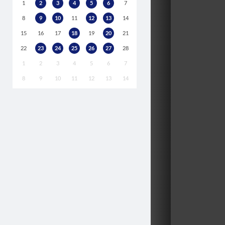
1
2
3
4
5
6
7
8
9
10
11
12
13
14
15
16
17
18
19
20
21
22
23
24
25
26
27
28
1
2
3
4
5
6
7
8
9
10
11
12
13
14