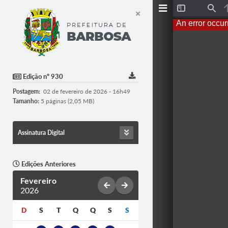
T
F
o
i
An error occur
g
n
g
d
l
e
S
i
d
Edição nº 930
e
b
Postagem:
02 de fevereiro de 2026 - 16h49
a
r
Tamanho:
5 páginas (2,05 MB)
Assinatura Digital
Edições Anteriores
Fevereiro
2026
D
S
T
Q
Q
S
S