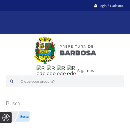
Login / Cadastro
Siga-nos
O que voce procura?
Busca
Busca