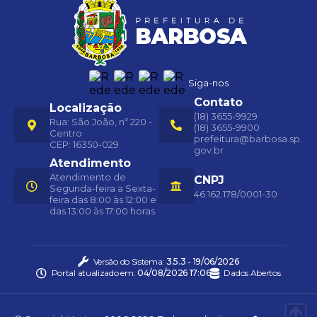
Siga-nos
Contato
Localização
(18) 3655-9929
Rua: São João, nº 220 -
(18) 3655-9900
Centro
prefeitura@barbosa.sp.
CEP: 16350-029
gov.br
Atendimento
Atendimento de
CNPJ
Segunda-feira a Sexta-
46.162.178/0001-30
feira das 8:00 às 12:00 e
das 13:00 às 17:00 horas.
Versão do Sistema:
3.5.3 - 19/06/2026
Portal atualizado em:
04/08/2026 17:06
Dados Abertos